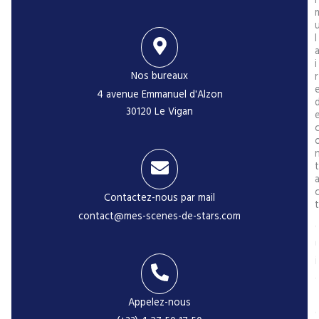
r
l
i
Nos bureaux
r
4 avenue Emmanuel d'Alzon
30120 Le Vigan
t
Contactez-nous par mail
t
contact@mes-scenes-de-stars.com
i
Appelez-nous