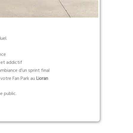
uel.
nce
et addictif
ambiance d’un sprint final
votre Fan Park au
Lioran
e public.