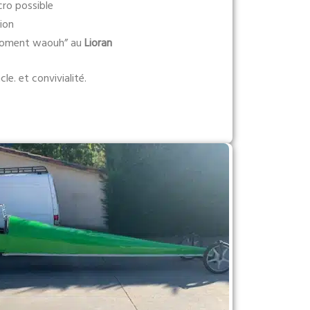
ro possible
ion
“moment waouh” au
Lioran
le. et convivialité.