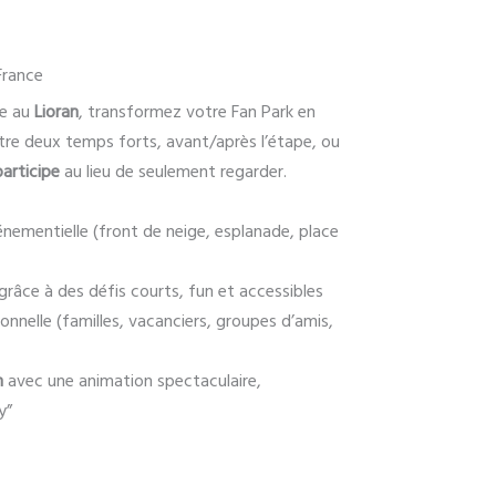
France
ce au
Lioran
, transformez votre Fan Park en
tre deux temps forts, avant/après l’étape, ou
participe
au lieu de seulement regarder.
énementielle (front de neige, esplanade, place
âce à des défis courts, fun et accessibles
onnelle (familles, vacanciers, groupes d’amis,
n
avec une animation spectaculaire,
y”