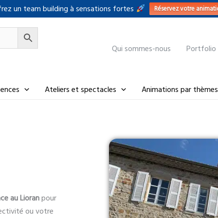
rez un team building à sensations fortes
Réservez votre animati
Qui sommes-nous
Portfolio
riences
Ateliers et spectacles
Animations par thèmes
ce au Lioran
pour
ectivité ou votre