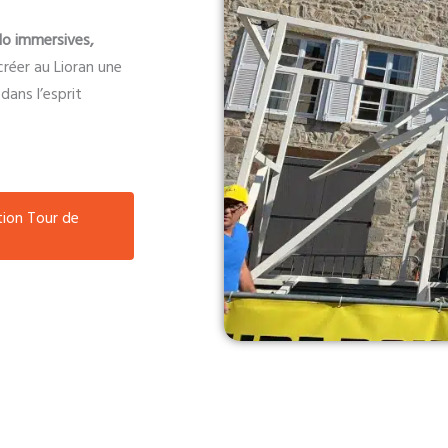
lo immersives,
créer au Lioran une
dans l’esprit
tion Tour de