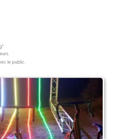
g”.
eurs.
ec le public.