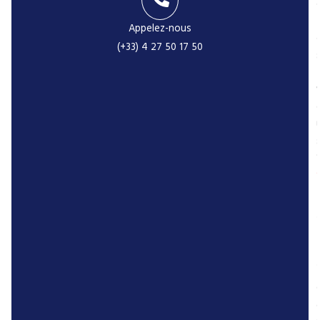
Appelez-nous
(+33) 4 27 50 17 50
-
r
P
r