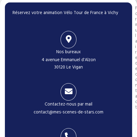
Réservez votre animation Vélo Tour de France à Vichy
r
l
i
Nos bureaux
r
4 avenue Emmanuel d'Alzon
30120 Le Vigan
t
Contactez-nous par mail
t
contact@mes-scenes-de-stars.com
i
r