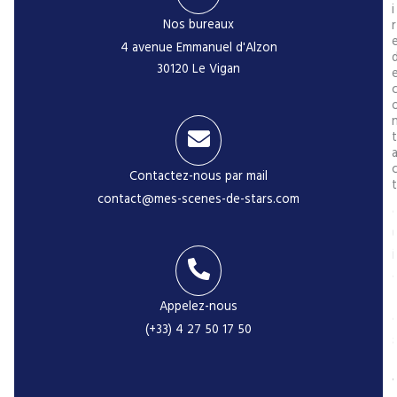
i
Nos bureaux
r
4 avenue Emmanuel d'Alzon
30120 Le Vigan
t
Contactez-nous par mail
t
contact@mes-scenes-de-stars.com
i
Appelez-nous
(+33) 4 27 50 17 50
-