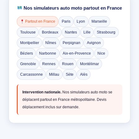
Nos simulateurs auto moto partout en France
Partout en France
Paris
Lyon
Marseille
Toulouse
Bordeaux
Nantes
Lille
Strasbourg
Montpellier
Nîmes
Perpignan
Avignon
Béziers
Narbonne
Aix-en-Provence
Nice
Grenoble
Rennes
Rouen
Montélimar
Carcassonne
Millau
Sète
Alès
Intervention nationale.
Nos simulateurs auto moto se
déplacent partout en France métropolitaine. Devis
déplacement inclus sur demande.