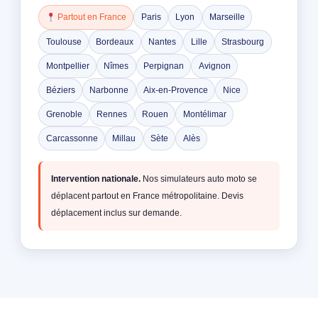
Partout en France
Paris
Lyon
Marseille
Toulouse
Bordeaux
Nantes
Lille
Strasbourg
Montpellier
Nîmes
Perpignan
Avignon
Béziers
Narbonne
Aix-en-Provence
Nice
Grenoble
Rennes
Rouen
Montélimar
Carcassonne
Millau
Sète
Alès
Intervention nationale.
Nos simulateurs auto moto se
déplacent partout en France métropolitaine. Devis
déplacement inclus sur demande.