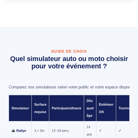
GUIDE DE CHOIX
Quel simulateur auto ou moto choisir
pour votre événement ?
Comparez nos simulateurs selon votre public et votre espace disponible
Dès
Surface
Extérieur
Simulateur
Participants/heure
quel
Tournoi
requise
OK
âge
14
Rallye
3 × 3m
12–18 pers.
✓
✓
ans