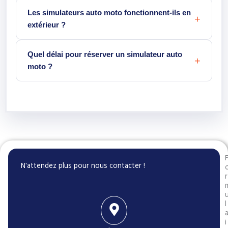
Les simulateurs auto moto fonctionnent-ils en
extérieur ?
Quel délai pour réserver un simulateur auto
moto ?
N'attendez plus pour nous contacter !
r
l
i