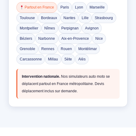
Partout en France
Paris
Lyon
Marseille
Toulouse
Bordeaux
Nantes
Lille
Strasbourg
Montpellier
Nîmes
Perpignan
Avignon
Béziers
Narbonne
Aix-en-Provence
Nice
Grenoble
Rennes
Rouen
Montélimar
Carcassonne
Millau
Sète
Alès
Intervention nationale.
Nos simulateurs auto moto se
déplacent partout en France métropolitaine. Devis
déplacement inclus sur demande.