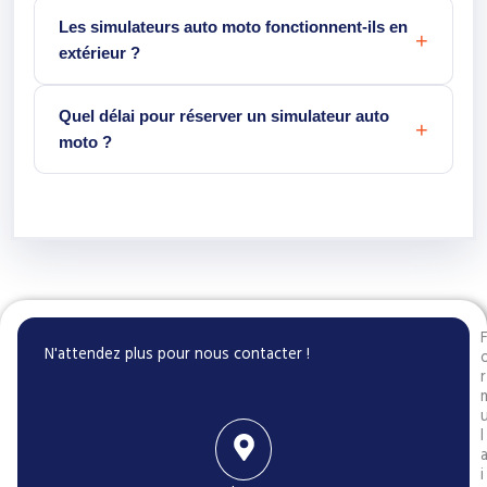
Les simulateurs auto moto fonctionnent-ils en
extérieur ?
Quel délai pour réserver un simulateur auto
moto ?
N'attendez plus pour nous contacter !
r
l
i