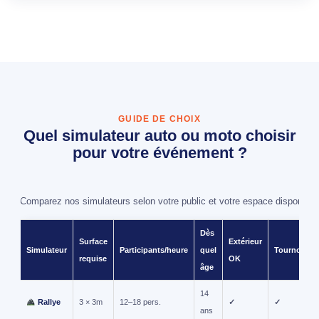
GUIDE DE CHOIX
Quel simulateur auto ou moto choisir
pour votre événement ?
Comparez nos simulateurs selon votre public et votre espace disponible
Dès
Surface
Extérieur
Simulateur
Participants/heure
quel
Tournoi
requise
OK
âge
14
Rallye
3 × 3m
12–18 pers.
✓
✓
ans