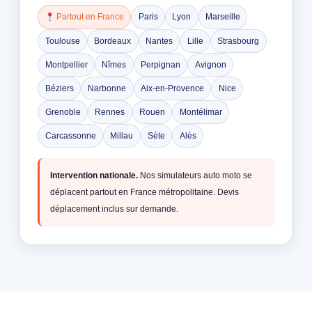
Partout en France
Paris
Lyon
Marseille
Toulouse
Bordeaux
Nantes
Lille
Strasbourg
Montpellier
Nîmes
Perpignan
Avignon
Béziers
Narbonne
Aix-en-Provence
Nice
Grenoble
Rennes
Rouen
Montélimar
Carcassonne
Millau
Sète
Alès
Intervention nationale.
Nos simulateurs auto moto se
déplacent partout en France métropolitaine. Devis
déplacement inclus sur demande.