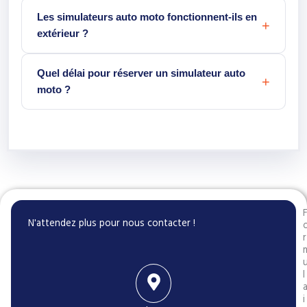
Les simulateurs auto moto fonctionnent-ils en
extérieur ?
Quel délai pour réserver un simulateur auto
moto ?
N'attendez plus pour nous contacter !
r
l
i