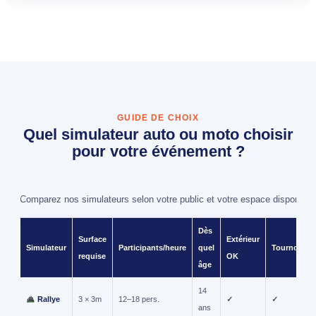
GUIDE DE CHOIX
Quel simulateur auto ou moto choisir
pour votre événement ?
Comparez nos simulateurs selon votre public et votre espace disponible
Dès
Surface
Extérieur
Simulateur
Participants/heure
quel
Tournoi
requise
OK
âge
14
Rallye
3 × 3m
12–18 pers.
✓
✓
ans