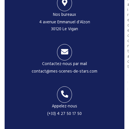
i
Nos bureaux
r
4 avenue Emmanuel d'Alzon
30120 Le Vigan
t
Contactez-nous par mail
t
contact@mes-scenes-de-stars.com
i
Appelez-nous
(+33) 4 27 50 17 50
-