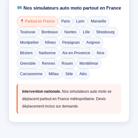
Nos simulateurs auto moto partout en France
Partout en France
Paris
Lyon
Marseille
Toulouse
Bordeaux
Nantes
Lille
Strasbourg
Montpellier
Nîmes
Perpignan
Avignon
Béziers
Narbonne
Aix-en-Provence
Nice
Grenoble
Rennes
Rouen
Montélimar
Carcassonne
Millau
Sète
Alès
Intervention nationale.
Nos simulateurs auto moto se
déplacent partout en France métropolitaine. Devis
déplacement inclus sur demande.