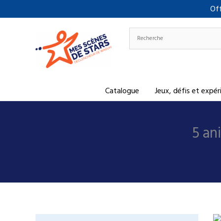
Aller
Off
au
contenu
Catalogue
Jeux, défis et expé
5 an