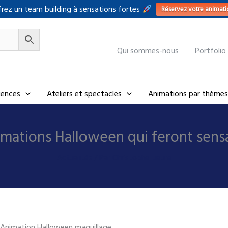
rez un team building à sensations fortes
Réservez votre animati
Qui sommes-nous
Portfolio
riences
Ateliers et spectacles
Animations par thèmes
imations Halloween qui feront sens
Actualités
/ Par
Christophe Lieure