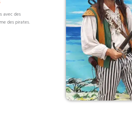
s
rs avec des
ème des pirates.