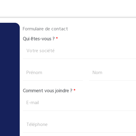
Formulaire de contact
Qui êtes-vous ?
*
P
r
é
P
N
Comment vous joindre ?
*
n
r
o
o
é
m
m
n
N
o
T
o
m
é
m