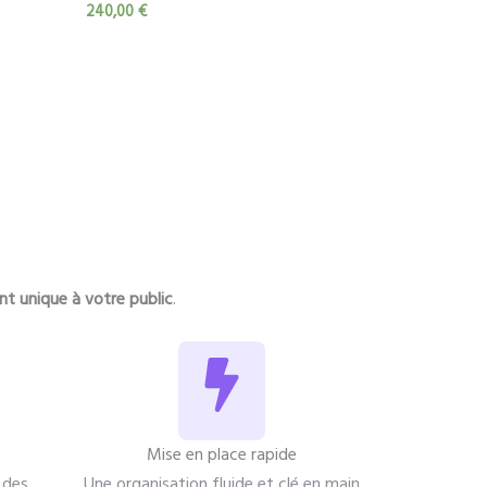
240,00
€
t unique à votre public
.
Mise en place rapide
 des
Une organisation fluide et clé en main