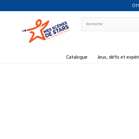
Aller
Off
au
contenu
Catalogue
Jeux, défis et expé