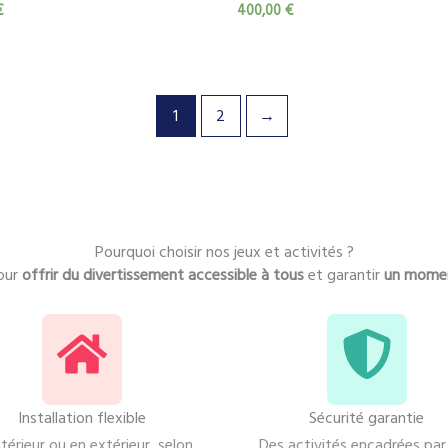
€
400,00
€
1
2
→
Pourquoi choisir nos jeux et activités ?
our
offrir du divertissement accessible à tous
et garantir
un momen
Installation flexible
Sécurité garantie
ntérieur ou en extérieur, selon
Des activités encadrées par