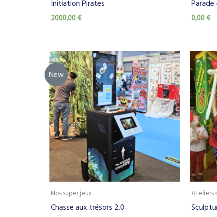
Initiation Pirates
Parade 
2000,00
€
0,00
€
New
Nos super jeux
Ateliers 
Chasse aux trésors 2.0
Sculptu