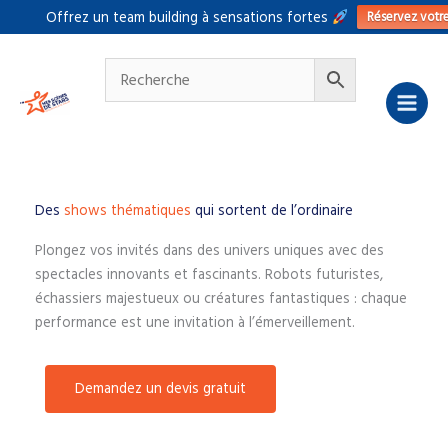
Aller
Réservez votr
Offrez un team building à sensations fortes
au
contenu
Des
shows thématiques
qui sortent de l’ordinaire
Plongez vos invités dans des univers uniques avec des
spectacles innovants et fascinants. Robots futuristes,
échassiers majestueux ou créatures fantastiques : chaque
performance est une invitation à l’émerveillement.
Demandez un devis gratuit