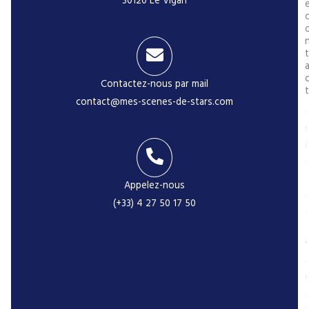
30120 Le Vigan
t
Contactez-nous par mail
t
contact@mes-scenes-de-stars.com
i
Appelez-nous
(+33) 4 27 50 17 50
-