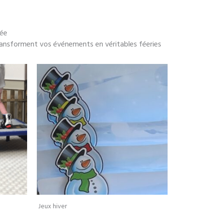
tée
transforment vos événements en véritables féeries
Jeux hiver