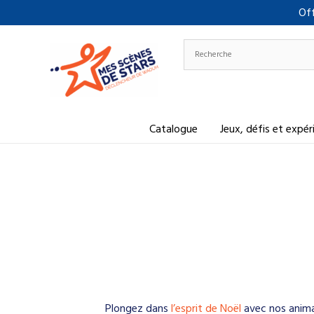
Aller
Off
au
contenu
Catalogue
Jeux, défis et expé
Plongez dans
l’esprit de Noël
avec nos anima