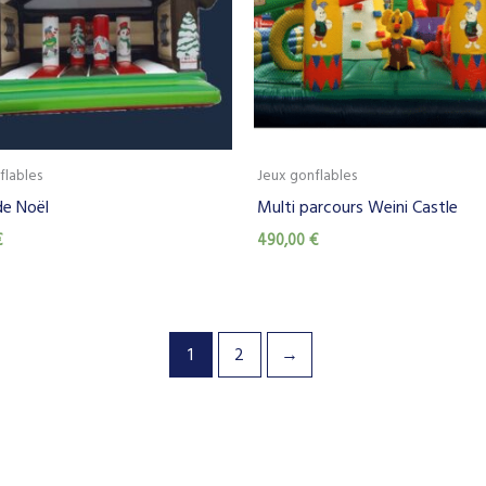
flables
Jeux gonflables
de Noël
Multi parcours Weini Castle
€
490,00
€
1
2
→