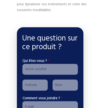
pour dynamiser vos événements et créer des
souvenirs inoubliables.
Une question sur
ce produit ?
Qui êtes-vous ?
*
P
r
P
N
é
Comment vous joindre ?
*
r
o
n
é
m
o