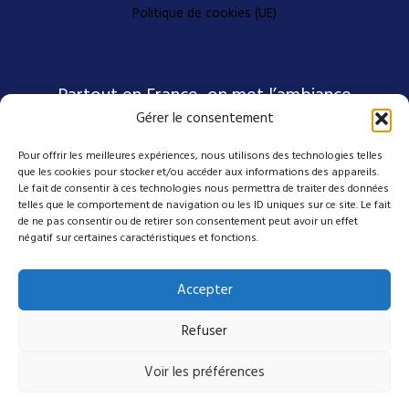
Politique de cookies (UE)
Partout en France, on met l’ambiance
Gérer le consentement
Pour offrir les meilleures expériences, nous utilisons des technologies telles
Nos coordonnées
que les cookies pour stocker et/ou accéder aux informations des appareils.
Le fait de consentir à ces technologies nous permettra de traiter des données
telles que le comportement de navigation ou les ID uniques sur ce site. Le fait
de ne pas consentir ou de retirer son consentement peut avoir un effet
4 avenue Emmanuel D'Alzon
négatif sur certaines caractéristiques et fonctions.
30120 Le Vigan
04 27 50 17 50
Accepter
contact@mes-scenes-de-stars.com
Refuser
Suivez-nous sur nos réseaux
Voir les préférences