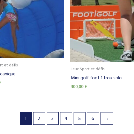
rt et défis
Jeux Sport et défis
canique
Mini golf foot 1 trou solo
€
300,00
€
1
2
3
4
5
6
→