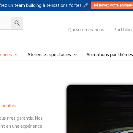
rez un team building à sensations fortes
Réservez votre animati
Qui sommes-nous
Portfolio
riences
Ateliers et spectacles
Animations par thèmes
r adultes
us rires garantis. Nos
ent en une expérience