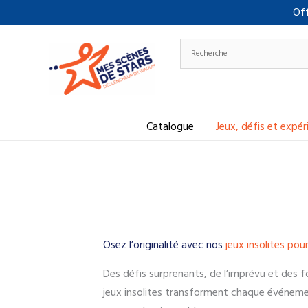
Aller
Off
au
contenu
Catalogue
Jeux, défis et expé
Osez l’originalité avec nos
jeux insolites pou
Des défis surprenants, de l’imprévu et des fo
jeux insolites transforment chaque événem