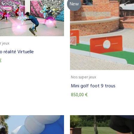
New
r jeux
 réalité Virtuelle
€
Nos super jeux
Mini golf foot 9 trous
850,00
€