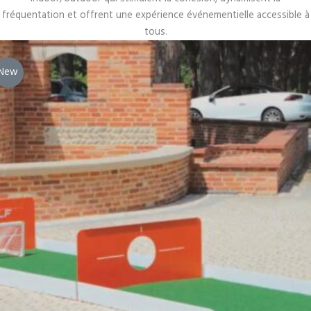
fréquentation et offrent une expérience événementielle accessible à
tous.
New