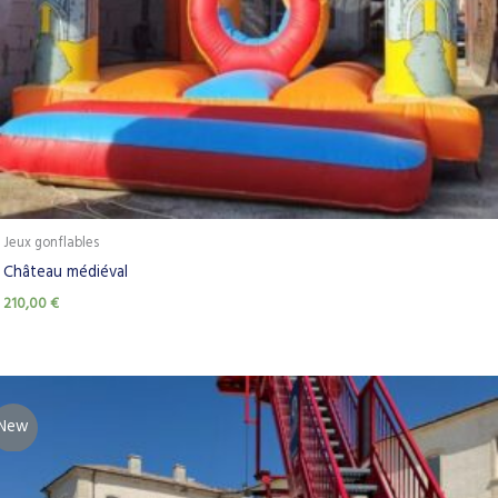
Jeux gonflables
Château médiéval
210,00
€
New