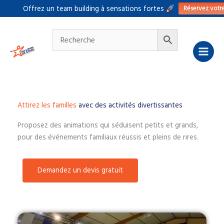
Aller
Réservez votr
Offrez un team building à sensations fortes
au
contenu
Attirez les familles
avec des activités divertissantes
Proposez des animations qui séduisent petits et grands,
pour des événements familiaux réussis et pleins de rires.
Demandez un devis gratuit