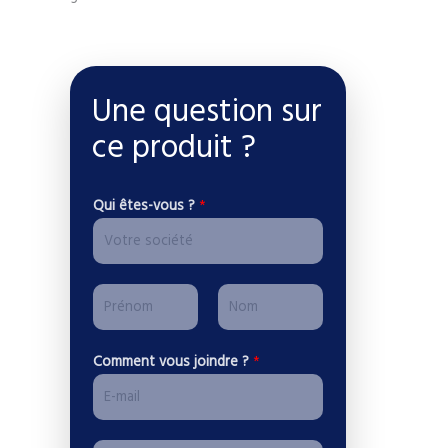
Une question sur
ce produit ?
p
Qui êtes-vous ?
*
l
u
s
*
P
p
r
l
P
N
é
Comment vous joindre ?
*
u
r
o
n
s
é
m
o
n
m
o
N