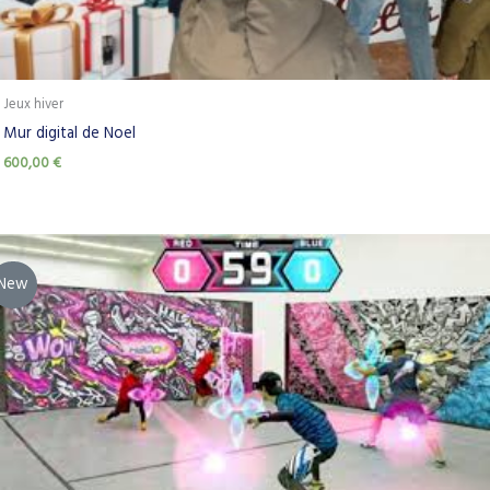
Jeux hiver
Mur digital de Noel
600,00
€
New