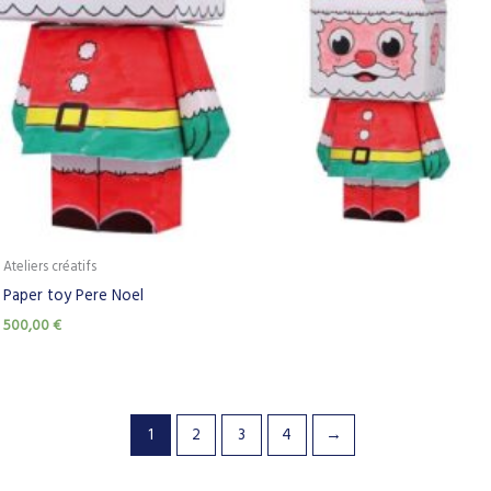
Ateliers créatifs
Paper toy Pere Noel
500,00
€
1
2
3
4
→