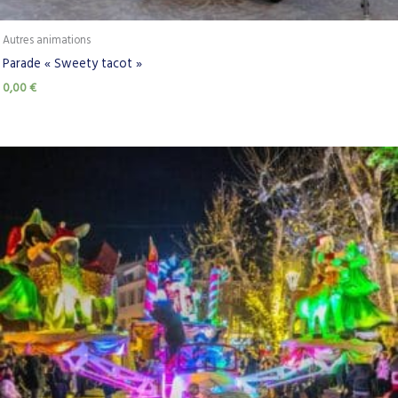
Autres animations
Parade « Sweety tacot »
0,00
€