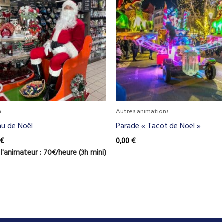
n
Autres animations
au de Noêl
Parade « Tacot de Noël »
€
0,00
€
 l'animateur : 70€/heure (3h mini)