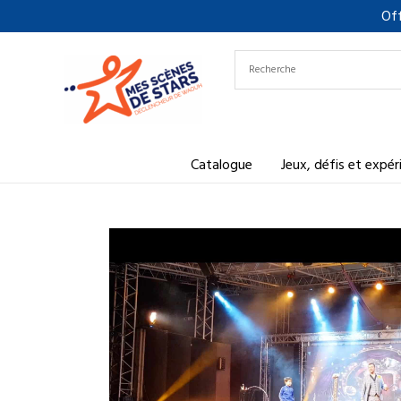
Aller
Off
au
contenu
Catalogue
Jeux, défis et expé