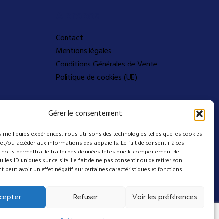
A propos
Contact
Mentions légales
Conditions Générales de Vente
Politique de cookies (UE)
Suivez-nous sur nos
Gérer le consentement
réseaux
es meilleures expériences, nous utilisons des technologies telles que les cookies
 et/ou accéder aux informations des appareils. Le fait de consentir à ces
 nous permettra de traiter des données telles que le comportement de
 les ID uniques sur ce site. Le fait de ne pas consentir ou de retirer son
peut avoir un effet négatif sur certaines caractéristiques et fonctions.
cepter
Refuser
Voir les préférences