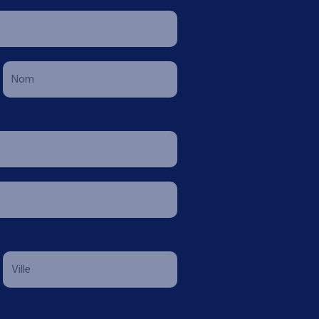
N
o
m
N
o