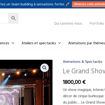
rez un team building à sensations fortes
Réservez votre animati
Qui sommes-nous
Portfolio
riences
Ateliers et spectacles
Animations par thèmes
Animations & Spectacles
Le Grand Sho
1800,00
€
Un show magique, interacti
décor de cirque burlesque f
du public… Le Grand Show d