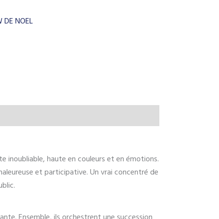
 DE NOEL
 inoubliable, haute en couleurs et en émotions.
aleureuse et participative. Un vrai concentré de
blic.
stante. Ensemble, ils orchestrent une succession