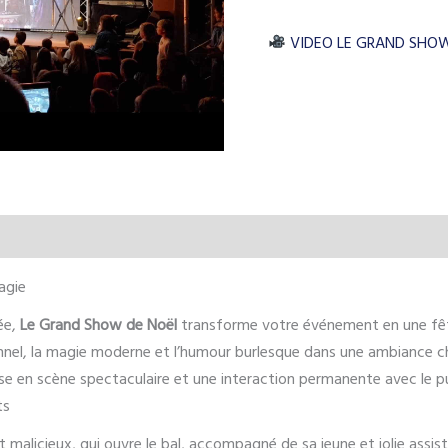
VIDEO LE GRAND SHOW
agie
ée,
Le Grand Show de Noël
transforme votre événement en une fête
onnel, la magie moderne et l’humour burlesque dans une ambiance ch
se en scène spectaculaire et une interaction permanente avec le pu
ts
t malicieux, qui ouvre le bal, accompagné de sa jeune et jolie assi