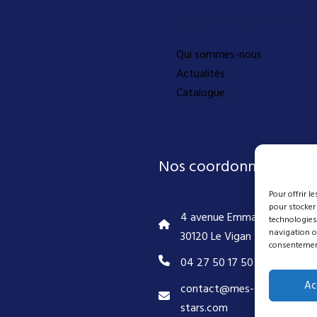
Découvrez-en plus
Qui sommes-nous
Actualités
Catalogue
Nos coordonnées
Pour offrir l
pour stocker
4 avenue Emmanuel D'Alzon
technologies
navigation ou
30120 Le Vigan
consentement 
04 27 50 17 50
Ac
contact@mes-scenes-de-
stars.com