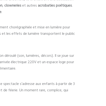
on
,
clowneries
et autres
acrobaties poétiques
.
e
.
sement chorégraphiée et mise en lumière pour
s et les effets de lumière transportent le public
 déroulé (son, lumières, décors). Il se joue sur
e arrivée électrique 220V et un espace loge pour
lémentaire.
ce spectacle s’adresse aux enfants à partir de 3
 et de féerie. Un moment rare, complice, qui