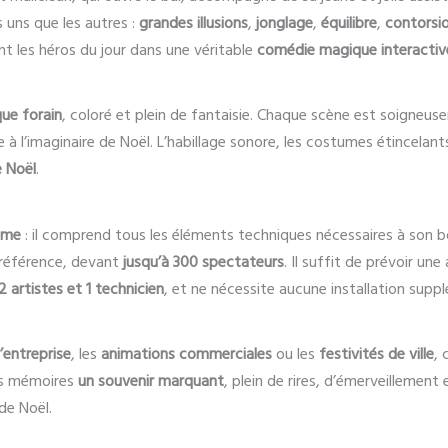
 uns que les autres :
grandes illusions
,
jonglage
,
équilibre
,
contorsi
t les héros du jour dans une véritable
comédie magique interactiv
que forain
, coloré et plein de fantaisie. Chaque scène est soigneu
 à l’imaginaire de Noël. L’habillage sonore, les costumes étincelant
e Noël
.
ome
: il comprend tous les éléments techniques nécessaires à son bon
préférence, devant
jusqu’à 300 spectateurs
. Il suffit de prévoir un
2 artistes et 1 technicien
, et ne nécessite aucune installation supp
entreprise
, les
animations commerciales
ou les
festivités de ville
, 
 les mémoires
un souvenir marquant
, plein de rires, d’émerveillement
de Noël.