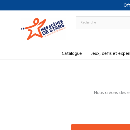
Aller
Off
au
contenu
Catalogue
Jeux, défis et expé
Nous créons des ex