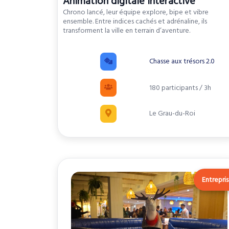
Animation digitale interactive
Chrono lancé, leur équipe explore, bipe et vibre
ensemble. Entre indices cachés et adrénaline, ils
transforment la ville en terrain d’aventure.
Chasse aux trésors 2.0
180 participants / 3h
Le Grau-du-Roi
Entrepri