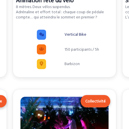
Animation fête du vélo
S
8 mètres. Deux vélos suspendus.
Le
Adrénaline et effort total : chaque coup de pédale
co
compte… qui atteindra le sommet en premier ?
L’
Vertical Bike
150 participants / 5h
Barbizon
se
Collectivité