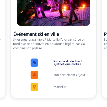
Événement ski en ville
P
»
Skier sous les palmiers ? Marseille l’a organisé. Le ski
Et
e
nordique se découvre en doudoune légère, sans la
ch
combinaison polaire.
e
Piste de ski de fond
synthétique mobile
300 participants / jour
Marseille