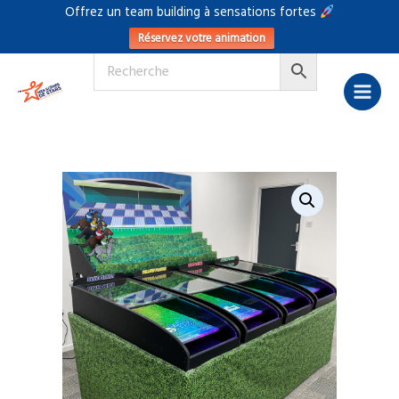
Aller
Offrez un team building à sensations fortes
au
Réservez votre animation
contenu