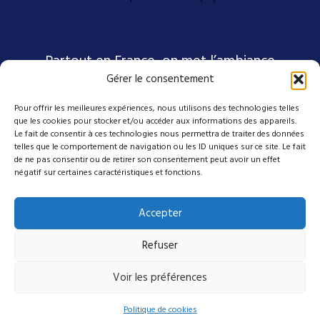
Partout en France, on met l’ambiance
Gérer le consentement
Pour offrir les meilleures expériences, nous utilisons des technologies telles
Nos coordonnées
que les cookies pour stocker et/ou accéder aux informations des appareils.
Le fait de consentir à ces technologies nous permettra de traiter des données
telles que le comportement de navigation ou les ID uniques sur ce site. Le fait
4 avenue Emmanuel D'Alzon
de ne pas consentir ou de retirer son consentement peut avoir un effet
négatif sur certaines caractéristiques et fonctions.
30120 Le Vigan
04 27 50 17 50
Accepter
contact@mes-scenes-de-stars.com
Refuser
Suivez-nous sur nos réseaux
Voir les préférences
Politique de cookies