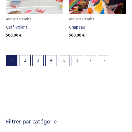
Ateliers créatifs
Ateliers créatifs
Cerf-volant
Chapeau
500,00
€
500,00
€
1
2
3
4
5
6
7
→
Filtrer par catégorie