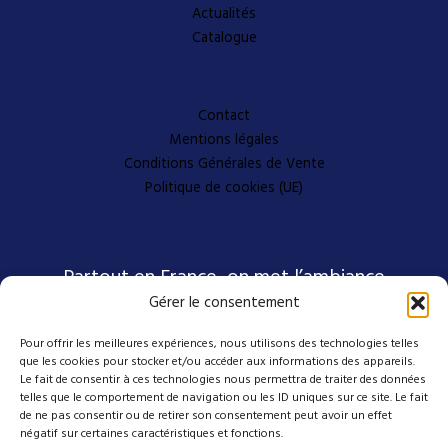
Actualités
Catalogue
A propos
Contact
Mentions légales
Conditions Générales de Vente
Politique de cookies (UE)
Partout en France, on met l’ambiance
Gérer le consentement
Pour offrir les meilleures expériences, nous utilisons des technologies telles
Nos coordonnées
que les cookies pour stocker et/ou accéder aux informations des appareils.
Le fait de consentir à ces technologies nous permettra de traiter des données
telles que le comportement de navigation ou les ID uniques sur ce site. Le fait
de ne pas consentir ou de retirer son consentement peut avoir un effet
4 avenue Emmanuel D'Alzon
négatif sur certaines caractéristiques et fonctions.
30120 Le Vigan