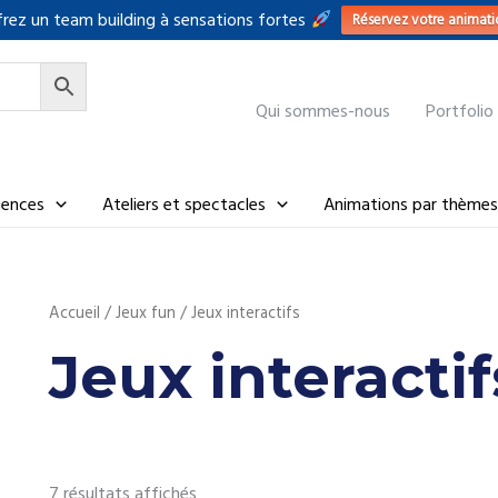
rez un team building à sensations fortes
Réservez votre animati
Qui sommes-nous
Portfolio
riences
Ateliers et spectacles
Animations par thèmes
Accueil
/
Jeux fun
/ Jeux interactifs
Jeux interactif
7 résultats affichés