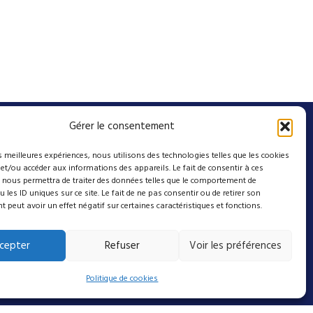
Gérer le consentement
A propos
es meilleures expériences, nous utilisons des technologies telles que les cookies
Contact
 et/ou accéder aux informations des appareils. Le fait de consentir à ces
Mentions légales
 nous permettra de traiter des données telles que le comportement de
 les ID uniques sur ce site. Le fait de ne pas consentir ou de retirer son
Conditions Générales de Vente
peut avoir un effet négatif sur certaines caractéristiques et fonctions.
Politique de cookies (UE)
cepter
Refuser
Voir les préférences
Suivez-nous sur nos
Politique de cookies
réseaux