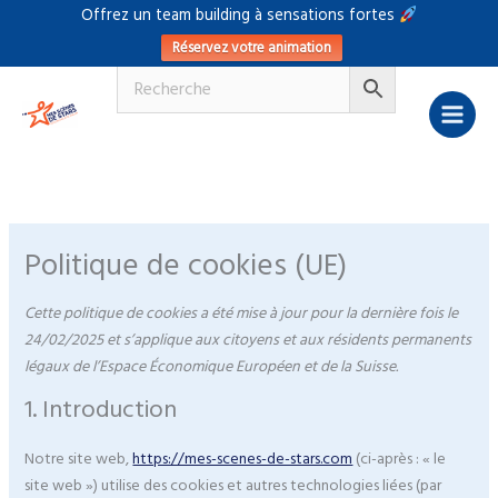
Aller
Offrez un team building à sensations fortes
au
Réservez votre animation
contenu
Consent
Consent
Consent
Consent
Consent
Consent
Consent
Consent
Consent
Consent
Consent
Consent
Statistique
Marketing
to
to
to
to
to
to
to
to
to
to
to
to
service
service
service
service
service
service
service
service
service
service
service
service
elementor
woocommerc
wordpress
sourcebuster-
google-
google-
google-
youtube
facebook
twitter
linkedin
divers
js
fonts
recaptcha
maps
Politique de cookies (UE)
Cette politique de cookies a été mise à jour pour la dernière fois le
24/02/2025 et s’applique aux citoyens et aux résidents permanents
légaux de l’Espace Économique Européen et de la Suisse.
1. Introduction
Notre site web,
https://mes-scenes-de-stars.com
(ci-après : « le
site web ») utilise des cookies et autres technologies liées (par