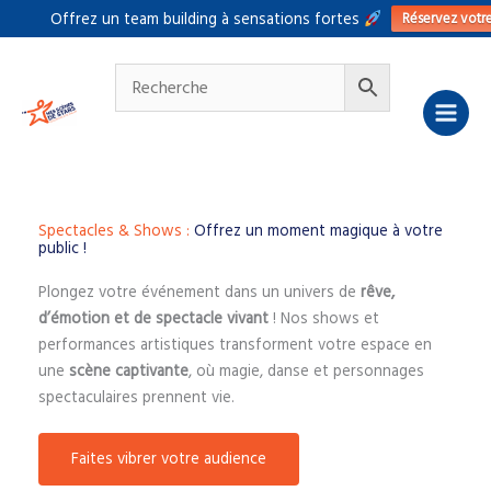
Aller
Réservez votr
Offrez un team building à sensations fortes
au
contenu
Spectacles & Shows :
Offrez un moment magique à votre
public !
Plongez votre événement dans un univers de
rêve,
d’émotion et de spectacle vivant
! Nos shows et
performances artistiques transforment votre espace en
une
scène captivante
, où magie, danse et personnages
spectaculaires prennent vie.
Faites vibrer votre audience