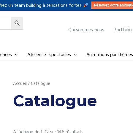
rez un team building à sensations fortes
Réservez votre animati
Qui sommes-nous
Portfolio
riences
Ateliers et spectacles
Animations par thèmes
Accueil
/ Catalogue
Catalogue
Affichage de 1–12 sur 146 résultats