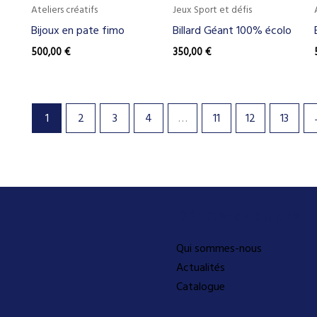
Ateliers créatifs
Jeux Sport et défis
Bijoux en pate fimo
Billard Géant 100% écolo
500,00
€
350,00
€
1
2
3
4
…
11
12
13
Découvrez-en plus
Qui sommes-nous
Actualités
Catalogue