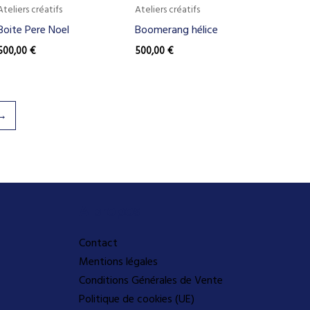
Ateliers créatifs
Ateliers créatifs
Boite Pere Noel
Boomerang hélice
500,00
€
500,00
€
→
A propos
Contact
Mentions légales
Conditions Générales de Vente
Politique de cookies (UE)