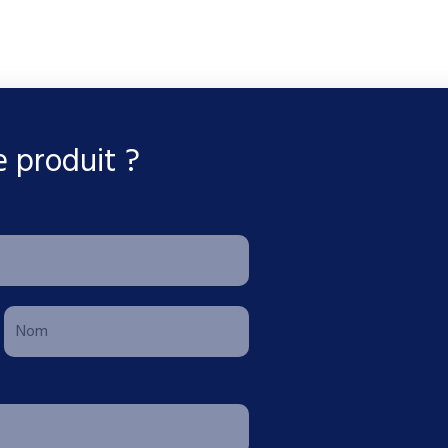
e produit ?
N
o
m