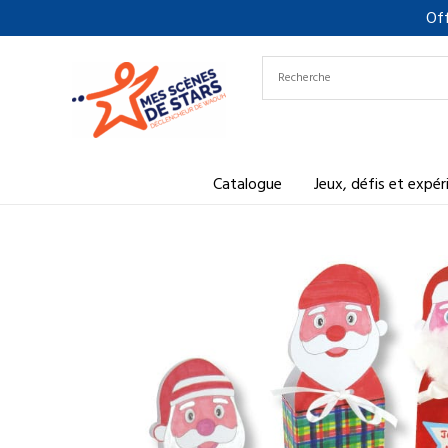
Aller
Off
au
contenu
Catalogue
Jeux, défis et expé