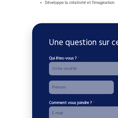
Développe la créativité et l’imagination
Une question sur c
j
Qui êtes-vous ?
*
o
i
n
P
d
r
r
P
é
e
Comment vous joindre ?
*
r
n
T
é
o
é