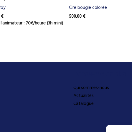
rby
Cire bougie colorée
0
€
500,00
€
 l'animateur : 70€/heure (3h mini)
Découvrez-en plus
Qui sommes-nous
Actualités
Catalogue