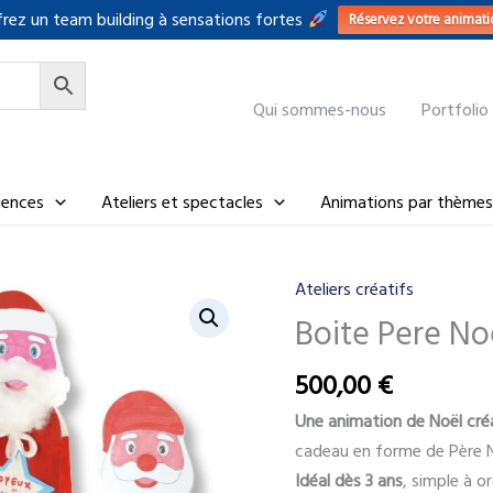
rez un team building à sensations fortes
Réservez votre animati
Qui sommes-nous
Portfolio
riences
Ateliers et spectacles
Animations par thèmes
Ateliers créatifs
Boite Pere No
500,00
€
Une animation de Noël cré
cadeau en forme de Père N
Idéal dès 3 ans
, simple à o