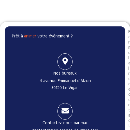
Prêt à
animer
votre événement ?
r
l
i
Nos bureaux
r
4 avenue Emmanuel d'Alzon
30120 Le Vigan
t
Contactez-nous par mail
t