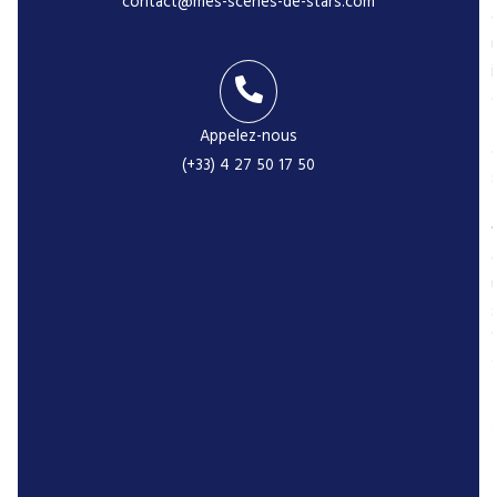
contact@mes-scenes-de-stars.com
i
Appelez-nous
(+33) 4 27 50 17 50
-
r