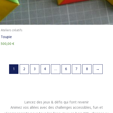
Ateliers créatifs
Toupie
500,00
€
1
2
3
4
…
6
7
8
→
Lancez des jeux & défis qui font revenir
Animez vos allées avec des challenges accessibles, fun et