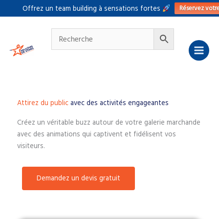
Aller
Réservez votr
Offrez un team building à sensations fortes
au
contenu
Attirez du public
avec des activités engageantes
Créez un véritable buzz autour de votre galerie marchande
avec des animations qui captivent et fidélisent vos
visiteurs.
Demandez un devis gratuit