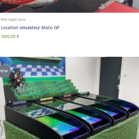
Nos super jeux
Location simulateur Moto GP
1200,00
€
New