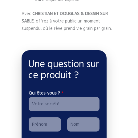
Avec
CHRISTIAN ET DOUGLAS & DESSIN SUR
SABLE
, offrez à votre public un moment
suspendu, où le rêve prend vie grain par grain.
Une question sur
ce produit ?
Qui êtes-vous ?
*
P
r
P
N
é