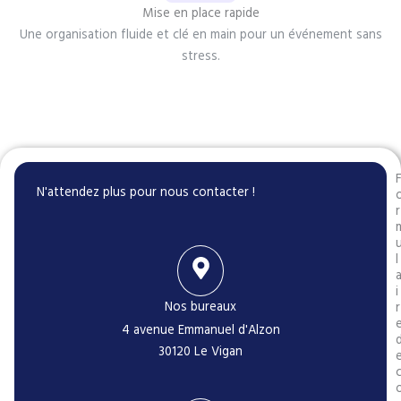
Mise en place rapide
Une organisation fluide et clé en main pour un événement sans
stress.
N'attendez plus pour nous contacter !
r
l
i
Nos bureaux
r
4 avenue Emmanuel d'Alzon
30120 Le Vigan