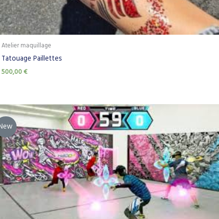
Atelier maquillage
Tatouage Paillettes
500,00
€
New