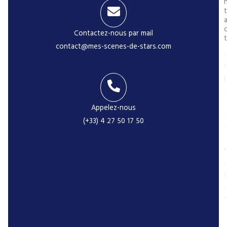
t
Contactez-nous par mail
t
contact@mes-scenes-de-stars.com
t
i
r
Appelez-nous
(+33) 4 27 50 17 50
t
-
i
l