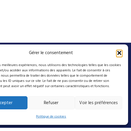
Gérer le consentement
A propos
es meilleures expériences, nous utilisons des technologies telles que les cookies
Contact
 et/ou accéder aux informations des appareils. Le fait de consentir à ces
Mentions légales
 nous permettra de traiter des données telles que le comportement de
 les ID uniques sur ce site. Le fait de ne pas consentir ou de retirer son
Conditions Générales de Vente
peut avoir un effet négatif sur certaines caractéristiques et fonctions.
Politique de cookies (UE)
cepter
Refuser
Voir les préférences
Suivez-nous sur nos
Politique de cookies
réseaux