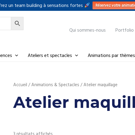
rez un team building à sensations fortes
Réservez votre animati
Qui sommes-nous
Portfolio
riences
Ateliers et spectacles
Animations par thèmes
Accueil
/
Animations & Spectacles
/ Atelier maquillage
Atelier maquil
3 résultats affichés