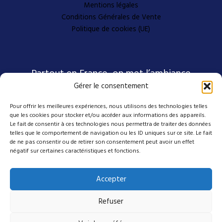
Mentions légales
Conditions Générales de Vente
Politique de cookies (UE)
Partout en France, on met l’ambiance
Gérer le consentement
Pour offrir les meilleures expériences, nous utilisons des technologies telles
Nos coordonnées
que les cookies pour stocker et/ou accéder aux informations des appareils.
Le fait de consentir à ces technologies nous permettra de traiter des données
telles que le comportement de navigation ou les ID uniques sur ce site. Le fait
4 avenue Emmanuel D'Alzon
de ne pas consentir ou de retirer son consentement peut avoir un effet
négatif sur certaines caractéristiques et fonctions.
30120 Le Vigan
04 27 50 17 50
Accepter
contact@mes-scenes-de-stars.com
Refuser
Suivez-nous sur nos réseaux