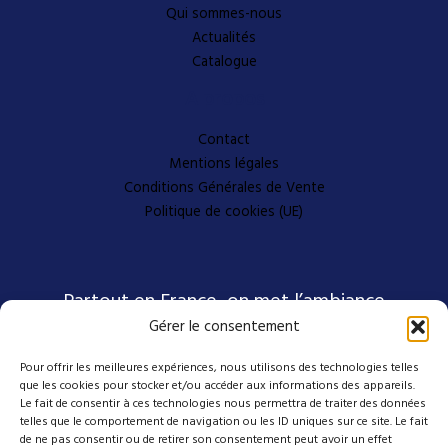
Qui sommes-nous
Actualités
Catalogue
A propos
Contact
Mentions légales
Conditions Générales de Vente
Politique de cookies (UE)
Partout en France, on met l’ambiance
Gérer le consentement
Pour offrir les meilleures expériences, nous utilisons des technologies telles
Nos coordonnées
que les cookies pour stocker et/ou accéder aux informations des appareils.
Le fait de consentir à ces technologies nous permettra de traiter des données
telles que le comportement de navigation ou les ID uniques sur ce site. Le fait
de ne pas consentir ou de retirer son consentement peut avoir un effet
4 avenue Emmanuel D'Alzon