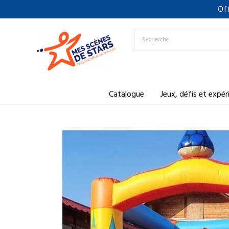
Aller
Off
au
contenu
Catalogue
Jeux, défis et expé