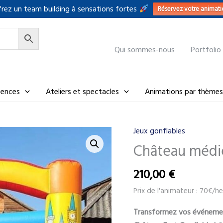
rez un team building à sensations fortes
Réservez votre animati
Qui sommes-nous
Portfolio
riences
Ateliers et spectacles
Animations par thèmes
Jeux gonflables
Château médi
210,00
€
Prix de l'animateur : 70€/he
Transformez vos événemen