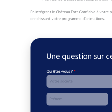
En intégrant le Château Fort Gonflable à votre 
enrichissant votre programme d’animations.
Une question sur c
Qui êtes-vous ?
*
P
r
P
é
j