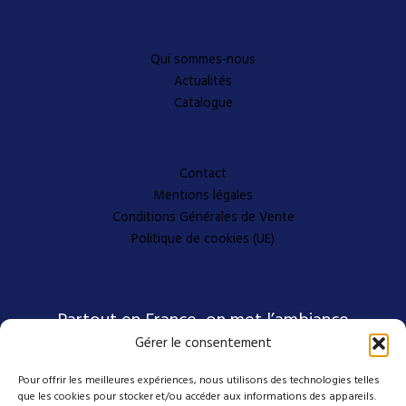
Découvrez-en plus
Qui sommes-nous
Actualités
Catalogue
A propos
Contact
Mentions légales
Conditions Générales de Vente
Politique de cookies (UE)
Partout en France, on met l’ambiance
Gérer le consentement
Pour offrir les meilleures expériences, nous utilisons des technologies telles
Nos coordonnées
que les cookies pour stocker et/ou accéder aux informations des appareils.