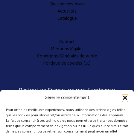
Qui sommes-nous
Actualités
Catalogue
A propos
Contact
Mentions légales
Conditions Générales de Vente
Politique de cookies (UE)
Partout en France, on met l’ambiance
Gérer le consentement
Pour offrir les meilleures expériences, nous utilisons des technologies telles
Nos coordonnées
que les cookies pour stocker et/ou accéder aux informations des appareils.
Le fait de consentir à ces technologies nous permettra de traiter des données
telles que le comportement de navigation ou les ID uniques sur ce site. Le fait
de ne pas consentir ou de retirer son consentement peut avoir un effet
4 avenue Emmanuel D'Alzon