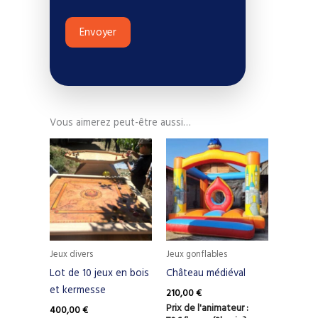
t
a
Envoyer
i
l
V
o
t
Vous aimerez peut-être aussi…
r
e
Jeux divers
Jeux gonflables
Lot de 10 jeux en bois
Château médiéval
et kermesse
210,00
€
Prix de l'animateur :
400,00
€