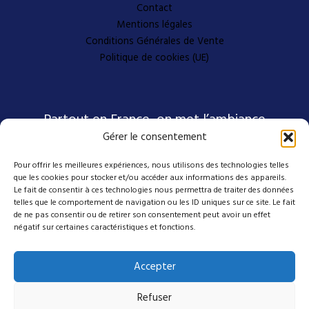
Contact
Mentions légales
Conditions Générales de Vente
Politique de cookies (UE)
Partout en France, on met l’ambiance
Gérer le consentement
Pour offrir les meilleures expériences, nous utilisons des technologies telles
Nos coordonnées
que les cookies pour stocker et/ou accéder aux informations des appareils.
Le fait de consentir à ces technologies nous permettra de traiter des données
telles que le comportement de navigation ou les ID uniques sur ce site. Le fait
4 avenue Emmanuel D'Alzon
de ne pas consentir ou de retirer son consentement peut avoir un effet
négatif sur certaines caractéristiques et fonctions.
30120 Le Vigan
04 27 50 17 50
Accepter
contact@mes-scenes-de-stars.com
Refuser