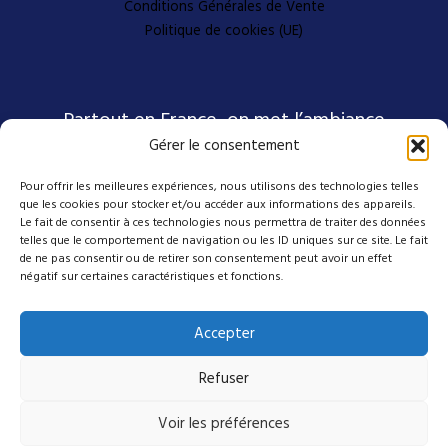
Conditions Générales de Vente
Politique de cookies (UE)
Partout en France, on met l’ambiance
Gérer le consentement
Pour offrir les meilleures expériences, nous utilisons des technologies telles
Nos coordonnées
que les cookies pour stocker et/ou accéder aux informations des appareils.
Le fait de consentir à ces technologies nous permettra de traiter des données
telles que le comportement de navigation ou les ID uniques sur ce site. Le fait
4 avenue Emmanuel D'Alzon
de ne pas consentir ou de retirer son consentement peut avoir un effet
négatif sur certaines caractéristiques et fonctions.
30120 Le Vigan
04 27 50 17 50
Accepter
contact@mes-scenes-de-stars.com
Refuser
Suivez-nous sur nos réseaux
Voir les préférences