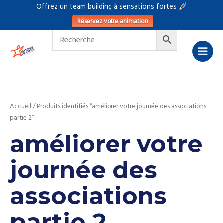
Aller
Offrez un team building à sensations fortes
au
Réservez votre animation
contenu
4
2
2
2
5
5
1
1
1
7
1
7
4
3
1
1
8
4
7
p
p
p
p
p
p
8
p
p
p
p
6
p
3
5
1
p
p
r
r
r
r
r
r
p
r
r
r
r
p
r
p
p
p
r
r
o
o
o
o
o
o
r
o
o
o
o
r
o
r
r
r
o
Accueil
/ Produits identifiés “améliorer votre journée des associations
o
d
d
d
d
d
d
o
d
d
d
d
o
d
o
o
o
d
partie 2”
améliorer votre
d
u
u
u
u
u
u
d
u
u
u
u
d
u
d
d
d
u
u
i
i
i
i
i
i
u
i
i
i
i
u
i
u
u
u
i
journée des
i
t
t
t
t
t
t
i
t
t
t
t
i
t
i
i
i
t
associations
t
s
s
s
s
s
t
s
s
t
s
t
t
t
s
partie 2
s
s
s
s
s
s