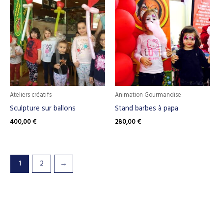
Ateliers créatifs
Animation Gourmandise
Sculpture sur ballons
Stand barbes à papa
400,00
€
280,00
€
1
2
→