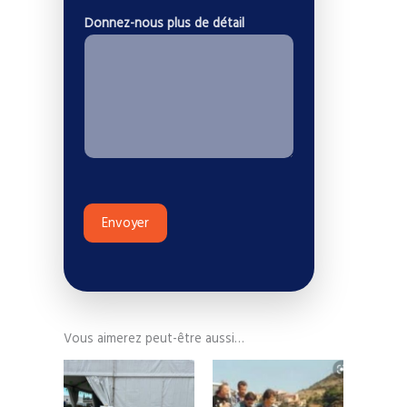
P
N
o
Donnez-nous plus de détail
r
o
n
é
m
e
n
*
o
m
Envoyer
Vous aimerez peut-être aussi…