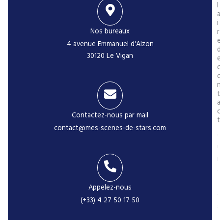
l
i
Nos bureaux
r
4 avenue Emmanuel d'Alzon
30120 Le Vigan
t
Contactez-nous par mail
t
contact@mes-scenes-de-stars.com
i
Appelez-nous
(+33) 4 27 50 17 50
-