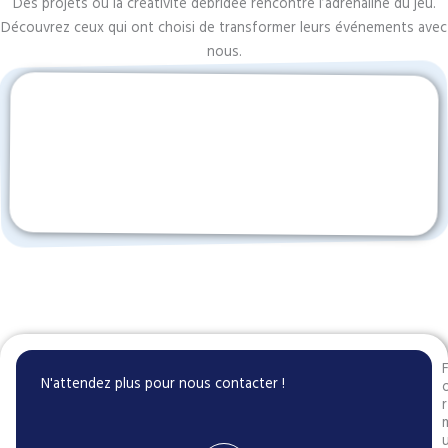
Des projets où la créativité débridée rencontre l’adrénaline du jeu.
Découvrez ceux qui ont choisi de transformer leurs événements avec
nous.
N'attendez plus pour nous contacter !
r