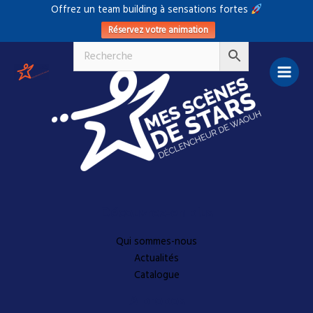
Aller
Offrez un team building à sensations fortes
au
Réservez votre animation
contenu
Découvrez-en plus
Qui sommes-nous
Actualités
Catalogue
A propos