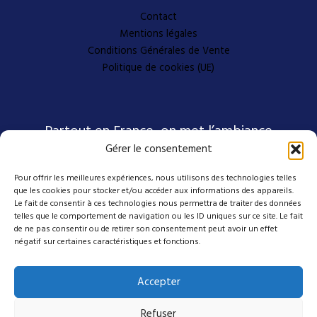
Contact
Mentions légales
Conditions Générales de Vente
Politique de cookies (UE)
Partout en France, on met l’ambiance
Gérer le consentement
Pour offrir les meilleures expériences, nous utilisons des technologies telles
Nos coordonnées
que les cookies pour stocker et/ou accéder aux informations des appareils.
Le fait de consentir à ces technologies nous permettra de traiter des données
telles que le comportement de navigation ou les ID uniques sur ce site. Le fait
4 avenue Emmanuel D'Alzon
de ne pas consentir ou de retirer son consentement peut avoir un effet
négatif sur certaines caractéristiques et fonctions.
30120 Le Vigan
04 27 50 17 50
Accepter
contact@mes-scenes-de-stars.com
Refuser