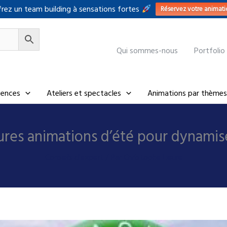
rez un team building à sensations fortes
Réservez votre animati
Qui sommes-nous
Portfolio
riences
Ateliers et spectacles
Animations par thèmes
ures animations d’été pour dynamise
Conseils d'expert
/ Par
Christophe Lieure