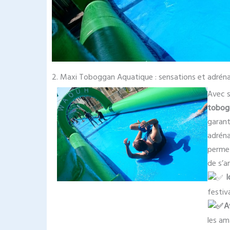
2. Maxi Toboggan Aquatique : sensations et adréna
Avec 
tobog
garant
adréna
permet
de s’a
I
festiv
A
les am