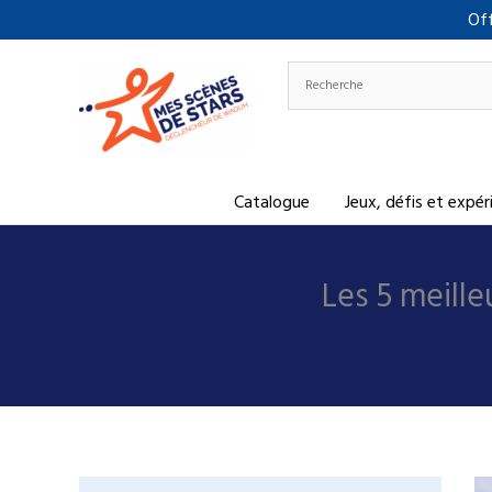
Aller
Off
au
contenu
Catalogue
Jeux, défis et expé
Les 5 meille