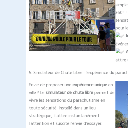
simple
360° !
sensat
pour l
I
événe
attire
5. Simulateur de Chute Libre : l’expérience du parac
Envie de proposer une
expérience unique
en
ville ? Le
simulateur de chute libre
permet de
vivre les sensations du parachutisme en
toute sécurité. Installé dans un lieu
stratégique, il attire instantanément
l’attention et suscite l’envie d’essayer.