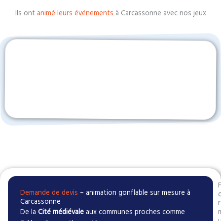
Ils ont
animé leurs événements
à Carcassonne avec nos jeux
Demande de devis
– animation gonflable sur mesure à
Carcassonne
r
De la
Cité médiévale
aux communes proches comme