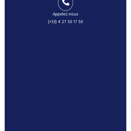
-
Appelez-nous
(+33) 4 27 50 17 50
r
P
r
l