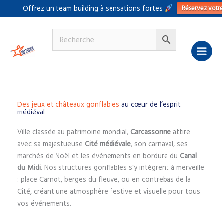
Aller
Réservez votr
Offrez un team building à sensations fortes
au
contenu
Des jeux et châteaux gonflables
au cœur de l’esprit
médiéval
Ville classée au patrimoine mondial,
Carcassonne
attire
avec sa majestueuse
Cité médiévale
, son carnaval, ses
marchés de Noël et les événements en bordure du
Canal
du Midi
. Nos structures gonflables s’y intègrent à merveille
: place Carnot, berges du fleuve, ou en contrebas de la
Cité, créant une atmosphère festive et visuelle pour tous
vos événements.