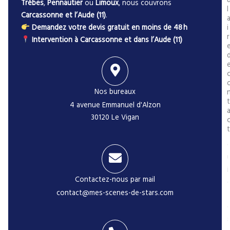
Trèbes
,
Pennautier
ou
Limoux
, nous couvrons
l
Carcassonne et l’Aude (11)
.
Demandez votre devis gratuit en moins de 48 h
i
r
Intervention à Carcassonne et dans l’Aude (11)
Nos bureaux
t
4 avenue Emmanuel d'Alzon
30120 Le Vigan
t
i
Contactez-nous par mail
contact@mes-scenes-de-stars.com