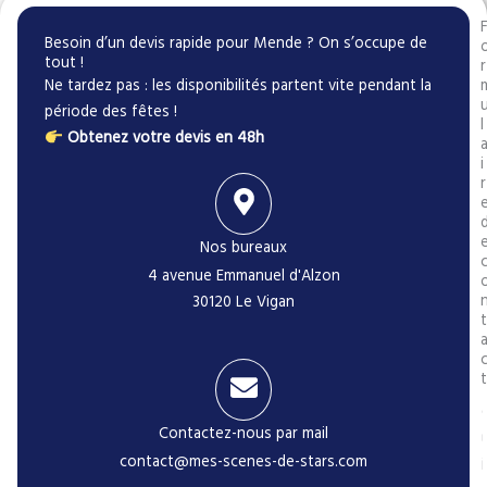
Besoin d’un devis rapide pour Mende ? On s’occupe de
tout !
r
Ne tardez pas : les disponibilités partent vite pendant la
période des fêtes !
l
Obtenez votre devis en 48h
i
r
Nos bureaux
4 avenue Emmanuel d'Alzon
30120 Le Vigan
t
t
Contactez-nous par mail
contact@mes-scenes-de-stars.com
i