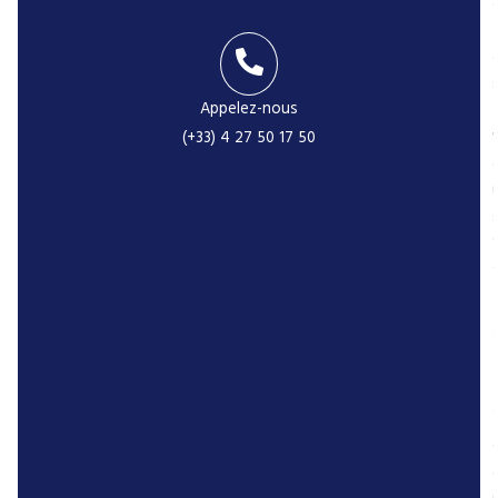
Appelez-nous
-
(+33) 4 27 50 17 50
r
P
t
r
r