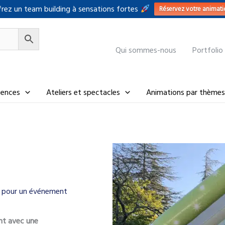
rez un team building à sensations fortes
Réservez votre animati
Qui sommes-nous
Portfolio
riences
Ateliers et spectacles
Animations par thèmes
u pour un événement
nt avec une