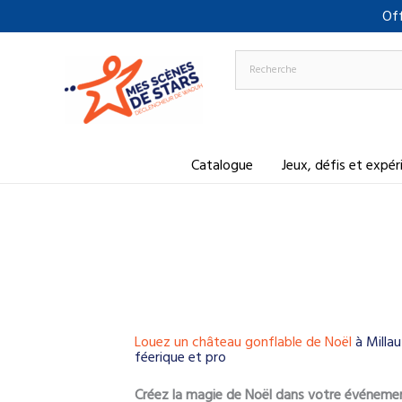
Aller
Off
au
contenu
Catalogue
Jeux, défis et expé
Louez un château gonflable de Noël
à Milla
féerique et pro
Créez la magie de Noël dans votre événeme