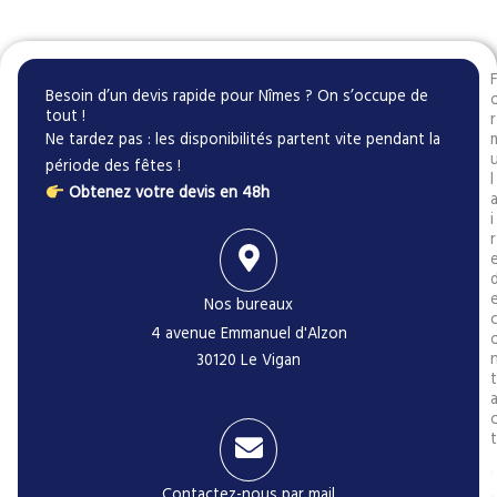
Besoin d’un devis rapide pour Nîmes ? On s’occupe de
tout !
r
Ne tardez pas : les disponibilités partent vite pendant la
période des fêtes !
l
Obtenez votre devis en 48h
i
r
Nos bureaux
4 avenue Emmanuel d'Alzon
30120 Le Vigan
t
t
l
Contactez-nous par mail