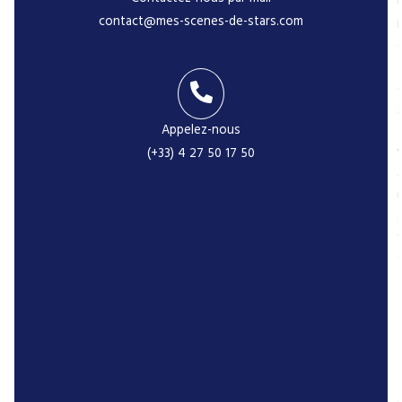
contact@mes-scenes-de-stars.com
i
Appelez-nous
-
(+33) 4 27 50 17 50
r
P