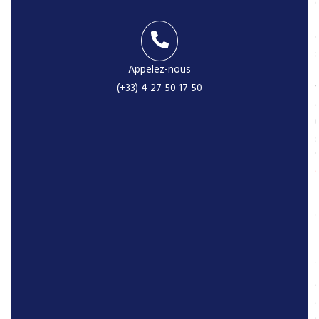
Appelez-nous
-
(+33) 4 27 50 17 50
r
P
r
r