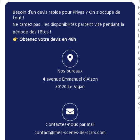
Besoin d’un devis rapide pour Privas ? On s’occupe de
tout !
r
Ne tardez pas : les disponibilités partent vite pendant la
période des fêtes !
l
Obtenez votre devis en 48h
i
r
Nos bureaux
4 avenue Emmanuel d'Alzon
30120 Le Vigan
t
t
Contactez-nous par mail
contact@mes-scenes-de-stars.com
i