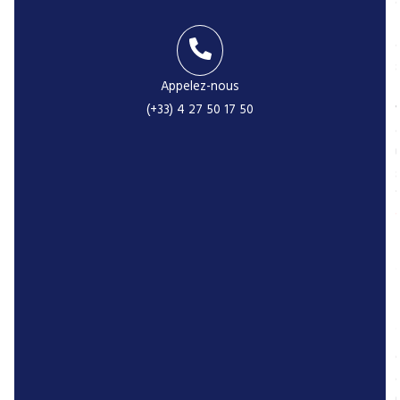
Appelez-nous
-
(+33) 4 27 50 17 50
r
P
r