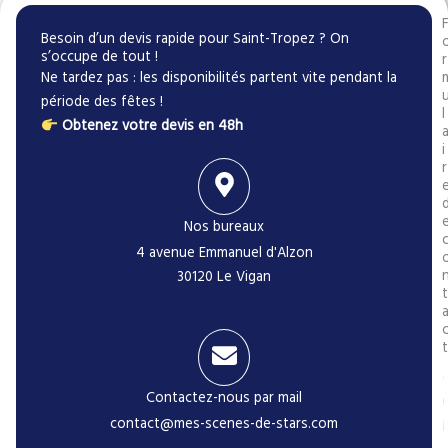
Besoin d’un devis rapide pour Saint-Tropez ? On
s’occupe de tout !
r
Ne tardez pas : les disponibilités partent vite pendant la
période des fêtes !
l
Obtenez votre devis en 48h
i
r
Nos bureaux
4 avenue Emmanuel d'Alzon
30120 Le Vigan
t
t
Contactez-nous par mail
contact@mes-scenes-de-stars.com
i