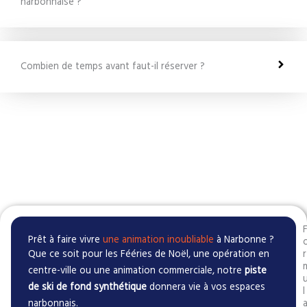
narbonnaise ?
Combien de temps avant faut-il réserver ?
Prêt à faire vivre
une animation inoubliable
à Narbonne ?
Que ce soit pour les Fééries de Noël, une opération en
r
centre-ville ou une animation commerciale, notre
piste
de ski de fond synthétique
donnera vie à vos espaces
l
narbonnais.