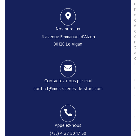
i
r
Nos bureaux
4 avenue Emmanuel d'Alzon
30120 Le Vigan
t
t
Contactez-nous par mail
i
contact@mes-scenes-de-stars.com
-
Appelez-nous
(+33) 4 27 50 17 50