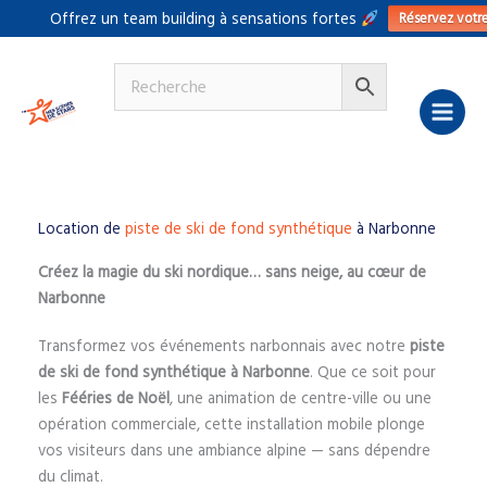
Aller
Réservez votr
Offrez un team building à sensations fortes
au
contenu
Location de
piste de ski de fond synthétique
à Narbonne
Créez la magie du ski nordique… sans neige, au cœur de
Narbonne
Transformez vos événements narbonnais avec notre
piste
de ski de fond synthétique à Narbonne
. Que ce soit pour
les
Fééries de Noël
, une animation de centre-ville ou une
opération commerciale, cette installation mobile plonge
vos visiteurs dans une ambiance alpine — sans dépendre
du climat.